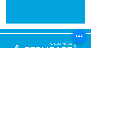
გამოგვიგზავნეთ შეტყობინება,
მოდით დაგიბრუნდეთ
დაუყოვნებლივ.
შენი მესიჯი