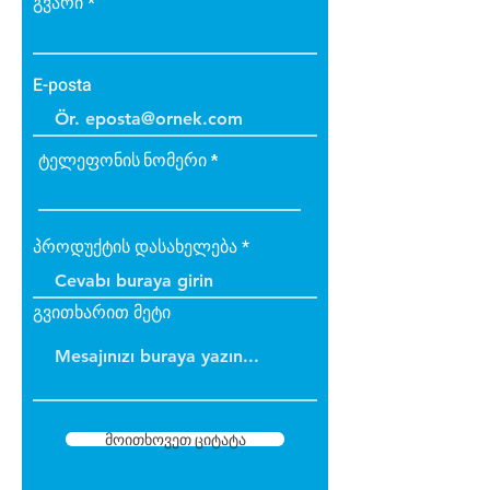
გვარი
E-posta
ტელეფონის ნომერი
პროდუქტის დასახელება
გვითხარით მეტი
მოითხოვეთ ციტატა