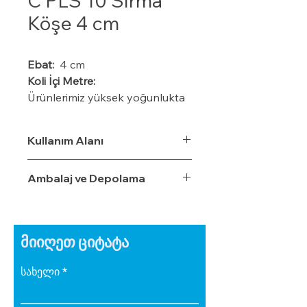
C PLS 10 Sırma
Köşe 4 cm
Ebat:
4 cm
Koli İçi Metre:
Ürünlerimiz yüksek yoğunlukta
XPS hammaddeden CNC
tezgahlarda üretilmektedir.
Kullanım Alanı
Ambalaj ve Depolama
მიიღეთ ციტატა
სახელი