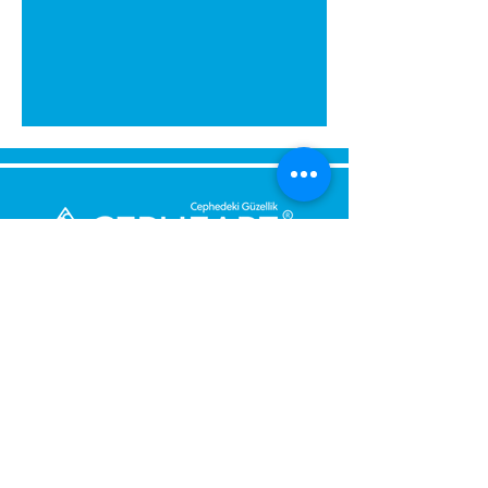
გამოგვიგზავნეთ შეტყობინება,
მოდით დაგიბრუნდეთ
დაუყოვნებლივ.