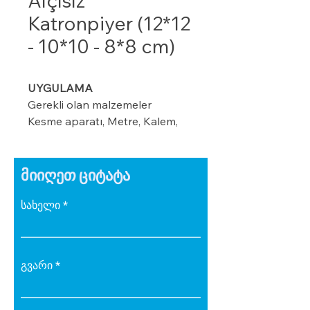
Alçısız
Katronpiyer (12*12
- 10*10 - 8*8 cm)
UYGULAMA
Gerekli olan malzemeler
Kesme aparatı, Metre, Kalem,
maket bıçağı, ıspatula, plastik
kart ve merdiven
მიიღეთ ციტატა
სახელი
Modeline göre duvar üzerinde
kalem veya iple işaretleme
yapın (8-10-12 cm ) gibi
გვარი
Kornişin önüne 2 cm’lik
işaretleme yapın Perdenin rahat
çalışması için