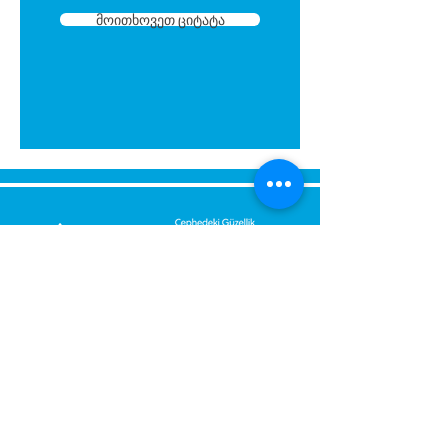
მოითხოვეთ ციტატა
tasarlanmıştır. Montajı kolaydır.
Montaj sırasında eviniz
kirlenmez. Yapıştırıcıyı su ile
temizleyebilirsiniz. Ellerinize
zararlı değildir.
Kartonpiyeri aparat içerisine
yerleştirin sağ iç köşe için sağ
tarafın alt köşelerini kesin.
Kartonpiyeri aparat içerisine
yerleştirin sol iç köşe için sol
tarafın alt köşelerini kesin.
Dış köşe sağ ve sol kesim (baca,
kiriş): aparata sağ taraftan
გამოგვიგზავნეთ შეტყობინება,
sürülüp üst köşeden sol
მოდით დაგიბრუნდეთ
taraftan sürülüp üst
დაუყოვნებლივ.