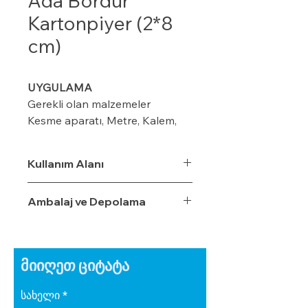
Ada Bordur
Kartonpiyer (2*8
cm)
UYGULAMA
Gerekli olan malzemeler
Kesme aparatı, Metre, Kalem,
maket bıçağı, ıspatula, plastik
kart ve merdiven
Kullanım Alanı
Ambalaj ve Depolama
Modeline göre duvar üzerinde
kalem veya iple işaretleme
yapın (8-10-12 cm ) gibi
მიიღეთ ციტატა
Kornişin önüne 2 cm’lik
işaretleme yapın Perdenin rahat
სახელი
çalışması için