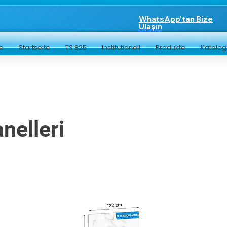
WhatsApp'tan Bize
Ulaşın
te
Startseite
TS 825
Institutionell
Produkte
Katalo
nelleri