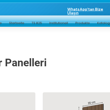
WhatsApp'tan Bize
Ulaşın
te
Startseite
TS 825
Institutionell
Produkte
Katalo
 Panelleri