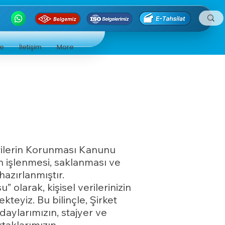
ge
İletişim
More
Verilerin Korunması Kanunu
in işlenmesi, saklanması ve
hazırlanmıştır.
arak, kişisel verilerinizin
eyiz. Bu bilinçle, Şirket
adaylarımızın, stajyer ve
rtaklarımızın,