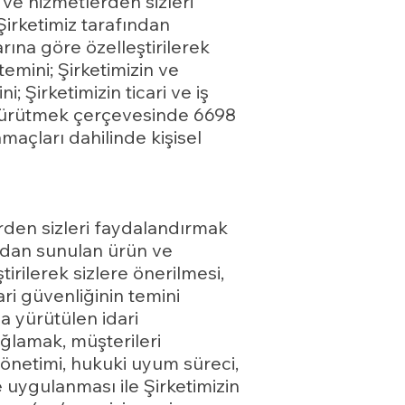
ve hizmetlerden sizleri
Şirketimiz tarafından
arına göre özelleştirilerek
temini; Şirketimizin ve
ni; Şirketimizin ticari ve iş
zi yürütmek çerçevesinde 6698
amaçları dahilinde kişisel
erden sizleri faydalandırmak
fından sunulan ürün ve
tirilerek sizlere önerilmesi,
cari güvenliğinin temini
a yürütülen idari
ağlamak, müşterileri
 yönetimi, hukuki uyum süreci,
 ve uygulanması ile Şirketimizin