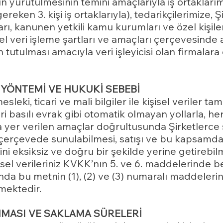
nın yürütülmesinin temini amaçlarıyla iş ortakları
ereken 3. kişi iş ortaklarıyla), tedarikçilerimize, Ş
akları, kanunen yetkili kamu kurumları ve özel kişi
el veri işleme şartları ve amaçları çerçevesinde 
nın tutulması amacıyla veri işleyicisi olan firmalar
 YÖNTEMİ VE HUKUKİ SEBEBİ
i, mesleki, ticari ve mali bilgiler ile kişisel veril
 basılı evrak gibi otomatik olmayan yollarla, her 
a yer verilen amaçlar doğrultusunda Şirketler
 çerçevede sunulabilmesi, satışı ve bu kapsamda
 eksiksiz ve doğru bir şekilde yerine getirebilmes
el verileriniz KVKK’nın 5. ve 6. maddelerinde beli
nda bu metnin (1), (2) ve (3) numaralı maddelerin
lmektedir.
NMASI VE SAKLAMA SÜRELERİ