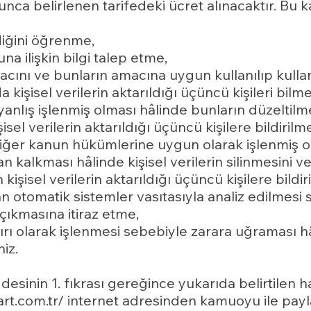
unca belirlenen tarifedeki ücret alınacaktır. Bu ka
ediğini öğrenme,
una ilişkin bilgi talep etme,
amacını ve bunların amacına uygun kullanılıp kull
 kişisel verilerin aktarıldığı üçüncü kişileri bilme
a yanlış işlenmiş olması hâlinde bunların düzeltil
el verilerin aktarıldığı üçüncü kişilere bildirilm
i diğer kanun hükümlerine uygun olarak işlenmiş 
 kalkması hâlinde kişisel verilerin silinmesini 
şisel verilerin aktarıldığı üçüncü kişilere bildir
n otomatik sistemler vasıtasıyla analiz edilmesi su
çıkmasına itiraz etme,
kırı olarak işlenmesi sebebiyle zarara uğraması h
iz.
esinin 1. fıkrası gereğince yukarıda belirtilen hak
art.com.tr/ internet adresinden kamuoyu ile pay