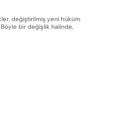
ler, değiştirilmiş yeni hüküm
 Böyle bir değişlik halinde,
tilmesini isteme ve bu
ilmesini isteme,