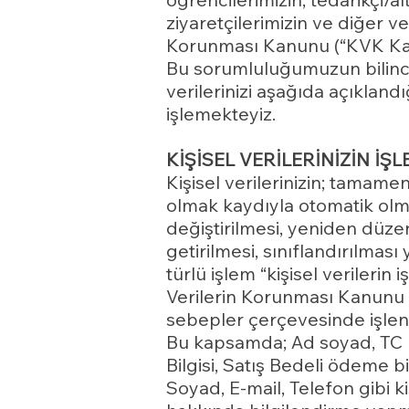
ziyaretçilerimizin ve diğer ver
Korunması Kanunu (“KVK Kan
Bu sorumluluğumuzun bilinciy
verilerinizi aşağıda açıklan
işlemekteyiz.
KİŞİSEL VERİLERİNİZİN İŞ
Kişisel verilerinizin; tamame
olmak kaydıyla otomatik olm
değiştirilmesi, yeniden düzen
getirilmesi, sınıflandırılmas
türlü işlem “kişisel verilerin 
Verilerin Korunması Kanunu 
sebepler çerçevesinde işlen
Bu kapsamda; Ad soyad, TC Kim
Bilgisi, Satış Bedeli ödeme bi
Soyad, E-mail, Telefon gibi k