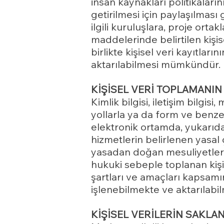
insan kaynakları politikaları
getirilmesi için paylaşılması g
ilgili kuruluşlara, proje ort
maddelerinde belirtilen kişis
birlikte kişisel veri kayıtları
aktarılabilmesi mümkündür.
KİŞİSEL VERİ TOPLAMANIN
Kimlik bilgisi, iletişim bilgis
yollarla ya da form ve benzeri
elektronik ortamda, yukarıd
hizmetlerin belirlenen yasal
yasadan doğan mesuliyetlerini
hukuki sebeple toplanan kişis
şartları ve amaçları kapsamı
işlenebilmekte ve aktarılabi
KİŞİSEL VERİLERİN SAKLA