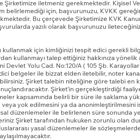
Şirketimize iletmeniz gerekmektedir. Kişisel Ve
 belirlemediği için, başvurunuzu, KVKK gereğinc
rekmektedir. Bu çerçevede Şirketimize KVK Kanu
urularda yazılı olarak başvurunuzu ileteceğiniz
ı kullanmak için kimliğinizi tespit edici gerekli bi
an kullanmayı talep ettiğiniz hakkınıza yönelik a
ni Devlet Yolu Cad. No:120/A ( 105 Şb. Karayolları
edici belgeler ile bizzat elden iletebilir, noter ka
lirsiniz. Şirket talebin niteliğine göre talebi en
uçlandıracaktır. Şirket’in gerçekleştirdiği faaliye
lemeler kapsamında belirli bir süre ile saklama 
sini veya yok edilmesini ya da anonimleştirilmesini
asal düzenlemeler ile belirlenen süre sonunda yer
ileriniz Şirket tarafından hukuken zorunlu olan d
uslararası yasal düzenlemeler ile sözleşmelerde
paylaşılmayacaktır.