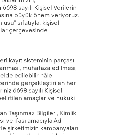
n 6698 sayılı Kişisel Verilerin
sına büyük önem veriyoruz.
su” sıfatıyla, kişisel
ırlar çerçevesinde
ri kayıt sisteminin parçası
lanması, muhafaza edilmesi,
elde edilebilir hâle
üzerinde gerçekleştirilen her
riniz 6698 sayılı Kişisel
elirtilen amaçlar ve hukuki
n Taşınmaz Bilgileri, Kimlik
ası ve ifası amacıyla,Ad
iyle şirketimizin kampanyaları