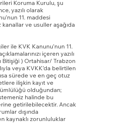
rileri Koruma Kurulu, şu
e, yazılı olarak
nu’nun 11. maddesi
 kanallar ve usuller aşağıda
lgiler ile KVK Kanunu’nun 11.
çıklamalarınızı içeren yazılı
 Bitişiği ) Ortahisar/ Trabzon
nalıyla veya KVKK’da belirtilen
 kısa sürede ve en geç otuz
tlere ilişkin kayıt ve
yükümlülüğü olduğundan;
 istemeniz halinde bu
ine getirilebilecektir. Ancak
urumlar dışında
n kaynaklı zorunluluklar