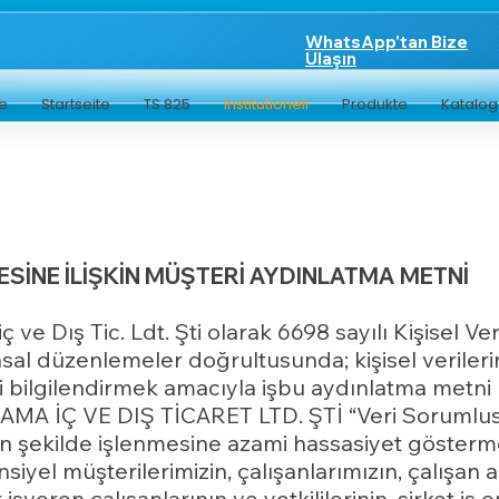
WhatsApp'tan Bize
Ulaşın
te
Startseite
TS 825
Institutionell
Produkte
Katalo
ESİNE İLİŞKİN MÜŞTERİ AYDINLATMA METNİ
 ve Dış Tic. Ldt. Şti olarak 6698 sayılı Kişisel 
yasal düzenlemeler doğrultusunda; kişisel veriler
zi bilgilendirmek amacıyla işbu aydınlatma metni 
İÇ VE DIŞ TİCARET LTD. ŞTİ “Veri Sorumlusu” ol
şekilde işlenmesine azami hassasiyet göstermekt
siyel müşterilerimizin, çalışanlarımızın, çalışan 
 işveren çalışanlarının ve yetkililerinin, şirket iş o