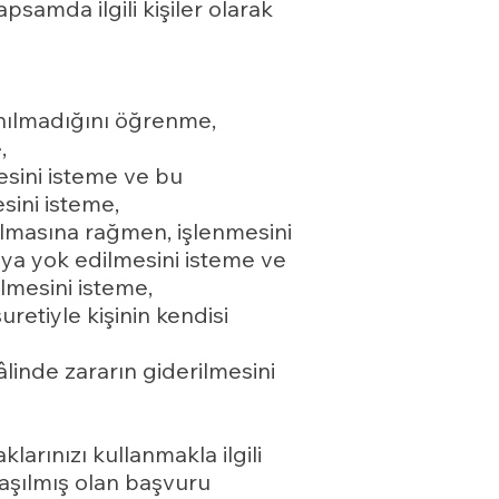
psamda ilgili kişiler olarak
anılmadığını öğrenme,
,
mesini isteme ve bu
esini isteme,
olmasına rağmen, işlenmesini
veya yok edilmesini isteme ve
ilmesini isteme,
retiyle kişinin kendisi
âlinde zararın giderilmesini
larınızı kullanmakla ilgili
laşılmış olan başvuru