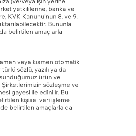
mıza (ve/veya işin yerine
irket yetkililerine, banka ve
lere, KVK Kanunu’nun 8. ve 9.
aktarılabilecektir. Bununla
a da belirtilen amaçlarla
er tamamen veya kısmen otomatik
türlü sözlü, yazılı ya da
ce sunduğumuz ürün ve
 Şirketlerimizin sözleşme ve
i gayesi ile edinilir. Bu
rtilen kişisel veri işleme
de belirtilen amaçlarla da