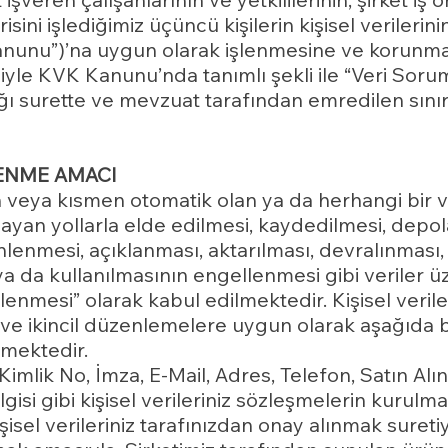
isini işlediğimiz üçüncü kişilerin kişisel verilerini
unu”)’na uygun olarak işlenmesine ve korunma
le KVK Kanunu’nda tanımlı şekli ile “Veri Sorumlu
dığı surette ve mevzuat tarafından emredilen sın
LENME AMACI
n veya kısmen otomatik olan ya da herhangi bir ve
ayan yollarla elde edilmesi, kaydedilmesi, depo
lenmesi, açıklanması, aktarılması, devralınması, 
ı ya da kullanılmasının engellenmesi gibi veriler 
işlenmesi” olarak kabul edilmektedir. Kişisel verile
ve ikincil düzenlemelere uygun olarak aşağıda b
mektedir.
lik No, İmza, E-Mail, Adres, Telefon, Satın Alına
lgisi gibi kişisel verileriniz sözleşmelerin kurulm
işisel verileriniz tarafınızdan onay alınmak suret