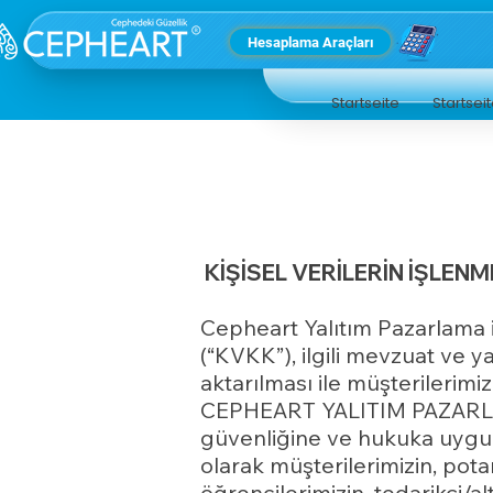
Hesaplama Araçları
Startseite
Startsei
KİŞİSEL VERİLERİN İŞLENM
Cepheart Yalıtım Pazarlama iç
(“KVKK”), ilgili mevzuat ve 
aktarılması ile müşterilerimi
CEPHEART YALITIM PAZARLAMA 
güvenliğine ve hukuka uygun 
olarak müşterilerimizin, potan
öğrencilerimizin, tedarikçi/alt