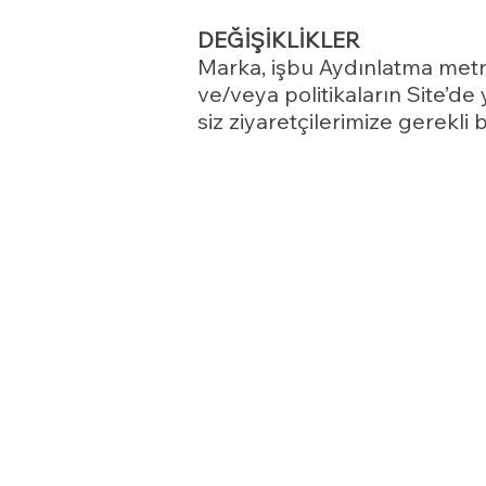
DEĞİŞİKLİKLER
Marka, işbu Aydınlatma metni
ve/veya politikaların Site’de 
siz ziyaretçilerimize gerekli 
* Kişisel verilerin eksik ve
kapsamda yapılan işlemin kiş