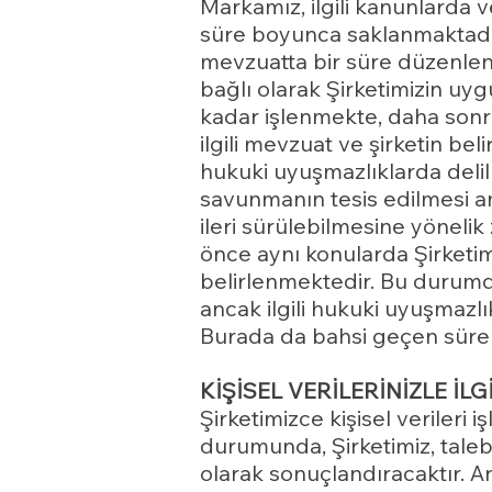
Markamız, ilgili kanunlarda v
süre boyunca saklanmaktadır.
mevzuatta bir süre düzenlenm
bağlı olarak Şirketimizin uyg
kadar işlenmekte, daha sonra
ilgili mevzuat ve şirketin bel
hukuki uyuşmazlıklarda delil t
savunmanın tesis edilmesi a
ileri sürülebilmesine yönel
önce aynı konularda Şirketim
belirlenmektedir. Bu durumd
ancak ilgili hukuki uyuşmazlık
Burada da bahsi geçen süre s
KİŞİSEL VERİLERİNİZLE İLG
Şirketimizce kişisel verileri iş
durumunda, Şirketimiz, taleb
olarak sonuçlandıracaktır. An