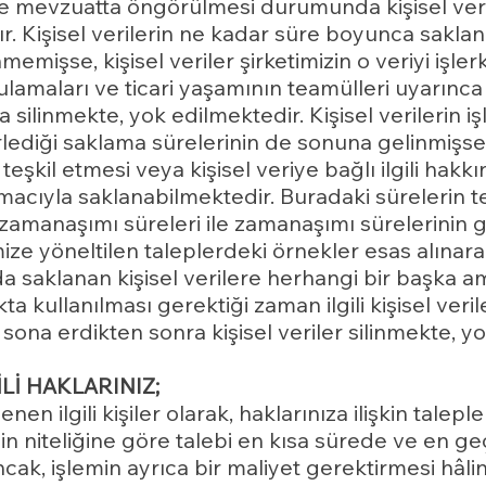
e mevzuatta öngörülmesi durumunda kişisel veriler
 Kişisel verilerin ne kadar süre boyunca saklanm
emişse, kişisel veriler şirketimizin o veriyi işl
ulamaları ve ticari yaşamının teamülleri uyarınca
 silinmekte, yok edilmektedir. Kişisel verilerin 
irlediği saklama sürelerinin de sonuna gelinmişse; 
eşkil etmesi veya kişisel veriye bağlı ilgili hakkı
macıyla saklanabilmektedir. Buradaki sürelerin t
ik zamanaşımı süreleri ile zamanaşımı sürelerin
ize yöneltilen taleplerdeki örnekler esas alınar
a saklanan kişisel verilere herhangi bir başka 
ta kullanılması gerektiği zaman ilgili kişisel ver
ona erdikten sonra kişisel veriler silinmekte, yo
İLİ HAKLARINIZ;
lenen ilgili kişiler olarak, haklarınıza ilişkin talepl
in niteliğine göre talebi en kısa sürede ve en ge
cak, işlemin ayrıca bir maliyet gerektirmesi hâli