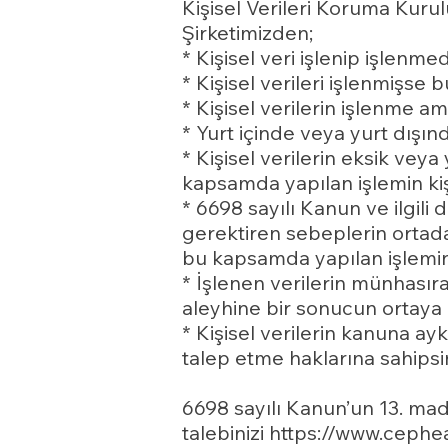
Kişisel Verileri Koruma Kurul
Şirketimizden;
* Kişisel veri işlenip işlenm
* Kişisel verileri işlenmişse b
* Kişisel verilerin işlenme 
* Yurt içinde veya yurt dışında
* Kişisel verilerin eksik vey
kapsamda yapılan işlemin kişis
* 6698 sayılı Kanun ve ilgil
gerektiren sebeplerin ortadan
bu kapsamda yapılan işlemin ki
* İşlenen verilerin münhasıra
aleyhine bir sonucun ortaya 
* Kişisel verilerin kanuna ay
talep etme haklarına sahipsin
6698 sayılı Kanun’un 13. madd
talebinizi https://www.cephe