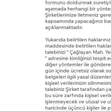
formunu doldurmak suretiyle 
aşamada herhangi bir yöntem
Şirketlerimize iletmeniz ge
kapsamında yapacağınız başv
açıklanmaktadır.
Yukarıda belirtilen haklarınız
maddesinde belirtilen haklard
talebinizi “ Çağlayan Mah. Ye
” adresine kimliğinizi tespit 
diğer yöntemler ile gönderebi
gün içinde ücretsiz olarak son
belgeleri ilgili yasal düzen
kişisel verilerinizin silinme
talebiniz Şirket tarafından y
bu süre zarfında kişisel ver
işlenmeyecek ve ulusal ve ul
haricinde üçüncü kişiler ile 