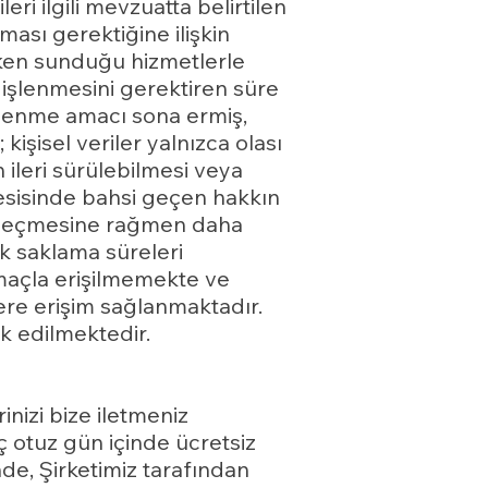
i ilgili mevzuatta belirtilen
ası gerektiğine ilişkin
erken sunduğu hizmetlerle
 işlenmesini gerektiren süre
işlenme amacı sona ermiş,
kişisel veriler yalnızca olası
n ileri sürülebilmesi veya
esisinde bahsi geçen hakkın
in geçmesine rağmen daha
ak saklama süreleri
amaçla erişilmemekte ve
ilere erişim sağlanmaktadır.
k edilmektedir.
erinizi bize iletmeniz
ç otuz gün içinde ücretsiz
nde, Şirketimiz tarafından