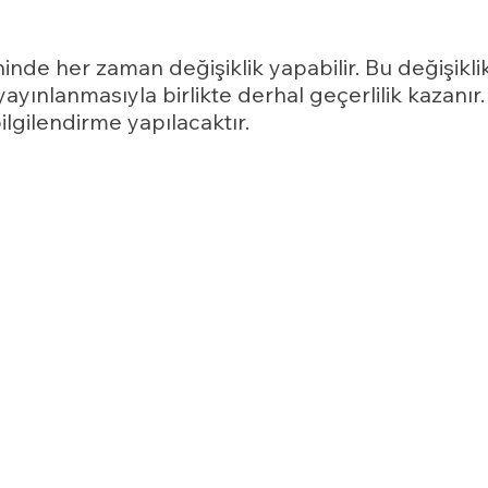
nde her zaman değişiklik yapabilir. Bu değişiklik
yayınlanmasıyla birlikte derhal geçerlilik kazanır.
bilgilendirme yapılacaktır.
ya yanlış işlenmiş olması hâlinde bunların düzel
isel verilerin aktarıldığı üçüncü kişilere bildir