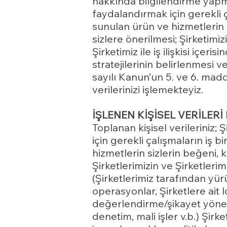
hakkında bilgilendirme yapma
faydalandırmak için gerekli ç
sunulan ürün ve hizmetlerin si
sizlere önerilmesi; Şirketimiz
Şirketimiz ile iş ilişkisi içeri
stratejilerinin belirlenmesi
sayılı Kanun’un 5. ve 6. madde
verilerinizi işlemekteyiz.
İŞLENEN KİŞİSEL VERİLER
Toplanan kişisel verileriniz;
için gerekli çalışmaların iş 
hizmetlerin sizlerin beğeni, k
Şirketlerimizin ve Şirketlerimi
(Şirketlerimiz tarafından yü
operasyonlar, Şirketlere ait 
değerlendirme/şikayet yönetim
denetim, mali işler v.b.) Şirke