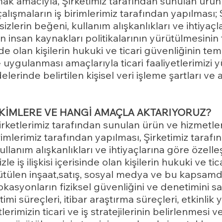
k amacıyla, Şirketimiz tarafından sunulan ürün 
alışmaların iş birimlerimiz tarafından yapılması; 
zlerin beğeni, kullanım alışkanlıkları ve ihtiyaçl
in insan kaynakları politikalarının yürütülmesinin 
sinde olan kişilerin hukuki ve ticari güvenliğinin temi
 ve uygulanması amaçlarıyla ticari faaliyetlerimi
lerinde belirtilen kişisel veri işleme şartları ve 
İ KİMLERE VE HANGİ AMAÇLA AKTARIYORUZ?
 Şirketlerimiz tarafından sunulan ürün ve hizmetl
birimlerimiz tarafından yapılması, Şirketimiz tara
ullanım alışkanlıkları ve ihtiyaçlarına göre özelleş
zle iş ilişkisi içerisinde olan kişilerin hukuki ve ti
rütülen inşaat,satış, sosyal medya ve bu kapsamd
lokasyonların fiziksel güvenliğini ve denetimini s
i süreçleri, itibar araştırma süreçleri, etkinlik
tlerimizin ticari ve iş stratejilerinin belirlenmesi