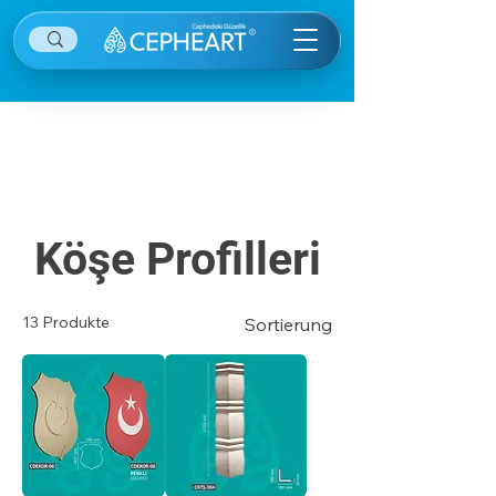
Diğer kategorilere ulaşmak için sağ ekranın
sağ üstünde yer alan menü öğesine tıklayınız.
Köşe Profilleri
13 Produkte
Sortierung