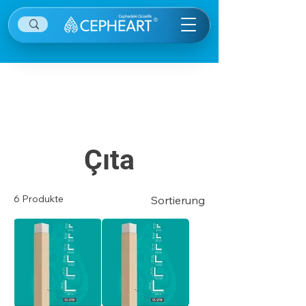
Diğer kategorilere ulaşmak için sağ ekranın
sağ üstünde yer alan menü öğesine tıklayınız.
Çıta
6 Produkte
Sortierung