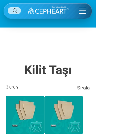
Diğer kategorilere ulaşmak için sağ ekranın
sağ üstünde yer alan menü öğesine tıklayınız.
Kilit Taşı
3 ürün
Sırala