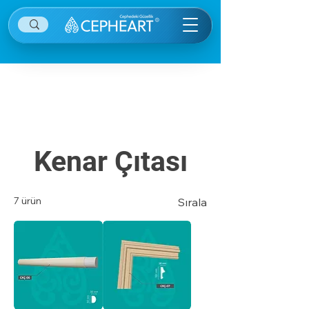
Diğer kategorilere ulaşmak için sağ ekranın
sağ üstünde yer alan menü öğesine tıklayınız.
Kenar Çıtası
7 ürün
Sırala