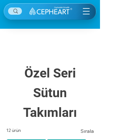
Diğer kategorilere ulaşmak için sağ ekranın
sağ üstünde yer alan menü öğesine tıklayınız.
Özel Seri
Sütun
Takımları
12 ürün
Sırala