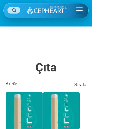
Diğer kategorilere ulaşmak için sağ ekranın
sağ üstünde yer alan menü öğesine tıklayınız.
Çıta
6 ürün
Sırala