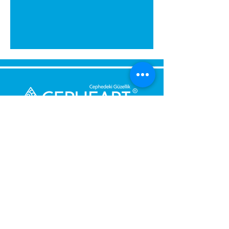
Montaj sırasında eviniz
kirlenmez. Yapıştırıcıyı su ile
temizleyebilirsiniz. Ellerinize
zararlı değildir.
Kartonpiyeri aparat içerisine
yerleştirin sağ iç köşe için sağ
tarafın alt köşelerini kesin.
Kartonpiyeri aparat içerisine
yerleştirin sol iç köşe için sol
tarafın alt köşelerini kesin.
Dış köşe sağ ve sol kesim (baca,
Send Us a Message,
kiriş): aparata sağ taraftan
Let Us Get Back To You
sürülüp üst köşeden sol
Immediately.
taraftan sürülüp üst
köşesinden kesilir.
Name and Surname
DİKKAT: Kesim yaparken