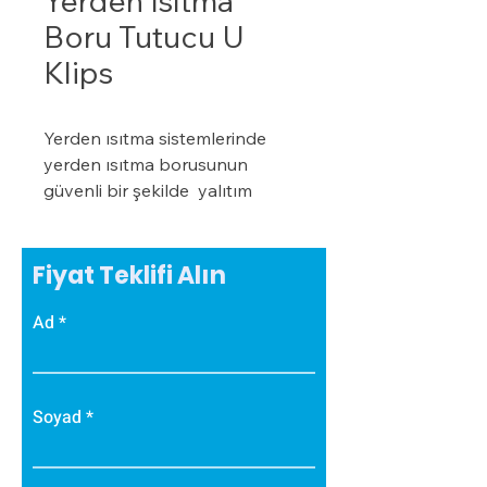
Yerden Isıtma
Boru Tutucu U
Klips
Yerden ısıtma sistemlerinde
yerden ısıtma borusunun
güvenli bir şekilde yalıtım
levhasına sabitlenmesinde
kullanılan plastik dübeldir.
Yerden ısıtma sistemlerinin
Fiyat Teklifi Alın
güvenli ve verimli bir şekilde
Ad
işleyebilmesi için mutlaka
boruların dübel ile sabitlenmesi
gerekmektedir.
Soyad