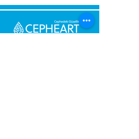
Send Us a Message,
Let Us Get Back To You
Immediately.
Name and Surname
Your Message