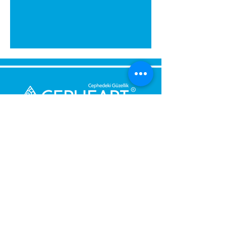
Montaj sırasında eviniz
kirlenmez. Yapıştırıcıyı su ile
temizleyebilirsiniz. Ellerinize
zararlı değildir.
Kartonpiyeri aparat içerisine
yerleştirin sağ iç köşe için sağ
tarafın alt köşelerini kesin.
Kartonpiyeri aparat içerisine
yerleştirin sol iç köşe için sol
tarafın alt köşelerini kesin.
Dış köşe sağ ve sol kesim (baca,
Send Us a Message,
kiriş): aparata sağ taraftan
Let Us Get Back To You
sürülüp üst köşeden sol
Immediately.
taraftan sürülüp üst
köşesinden kesilir.
Name and Surname
DİKKAT: Kesim yaparken