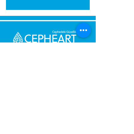
Send Us a Message,
Let Us Get Back To You
Immediately.
Name and Surname
Your Message