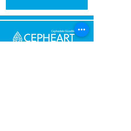
Send Us a Message,
Let Us Get Back To You
Immediately.
Name and Surname
Your Message