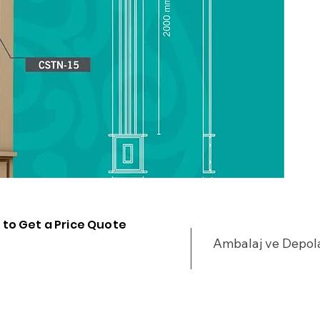
•
u
•
•
%
•
•
y
•
•
•
•
•
 to Get a Price Quote
•
Ambalaj ve Depo
•
•