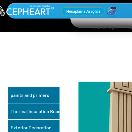
Hesaplama Araçları
Home Page
Ho
OUR OTHER
PRODUCTS
paints and primers
Thermal Insulation Board
Exterior Decoration