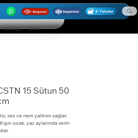
Catalogs
More
CSTN 15 Sütun 50
cm
 Isı, ses ve nem yalıtımı sağlar.
 Kışın sıcak, yaz aylarında serin
utar.
 Özel bir zemine ihtiyaç duymaz.