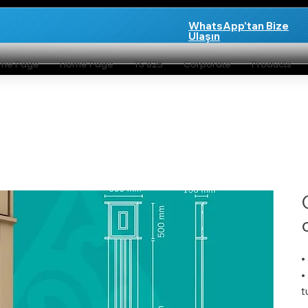
WhatsApp'tan Bize
Ulaşın
me Page
Home Page
TS 825
Corporate
Products
•
•
t
•