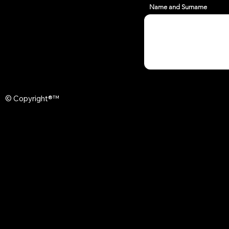
Name and Surname
© Copyright®™