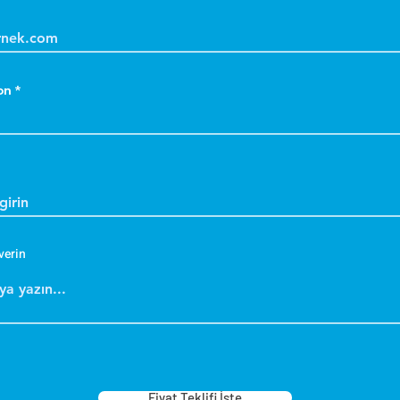
on
verin
Fiyat Teklifi İste