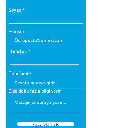
yük binmez.
Yüzeyde kullanılan akrilik
Soyad
sıva elastik yapıda olup son
derece dayanıklıdır.
Kışın donma ve çatlama,
E-posta
yazın yumuşama ve sarkma
yapmaz.
Telefon
Ürün İsmi
Bize daha fazla bilgi verin
Fiyat Teklifi İste