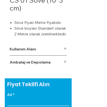
CS 01 Söve (10*3
cm)
Söve Fiyatı Metre Fiyatıdır.
Söve boyları Standart olarak
2 Metre olarak üretilmektedir.
24 Dansite ( kg/m³ ) ısı
yalıtım malzemesi
Kullanım Alanı
Genleştirilmiş Polistiren Sert
Strafor Köpük Üretilmiştir.
Ambalaj ve Depolama
Yalıtım sistemine tam
uyumludur ve özellikle söve
pencere kenarlarında ekstra
ısı yalıtımı sağlar.
Fiyat Teklifi Alın
Nem ve rutubetten
etkilenmez.
Ad
Sövenin Hafif olması
nedeniyle binaya ek olarak