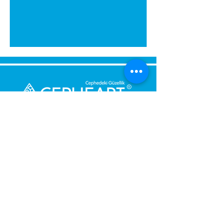
Send Us a Message,
Let Us Get Back To You
Immediately.
Name and Surname