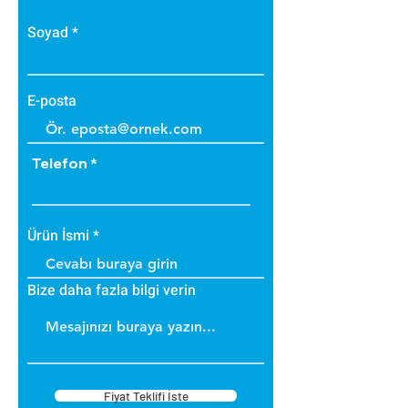
• Bakteri üretmez.
• B1 sınıfı alev yürütmez tiptedir.
Soyad
• Alevi arttırmaz, içinde tutar.
• Dayanıklıdır.
• İç ve dış cephede
E-posta
uygulanabilir.
• Üzerine boya yapılabilir.
Telefon
Ürün İsmi
Bize daha fazla bilgi verin
Fiyat Teklifi İste