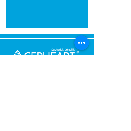
Send Us a Message,
Let Us Get Back To You
Immediately.
Name and Surname