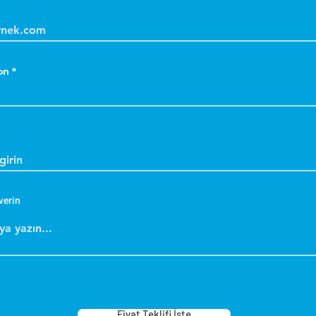
on
verin
Fiyat Teklifi İste