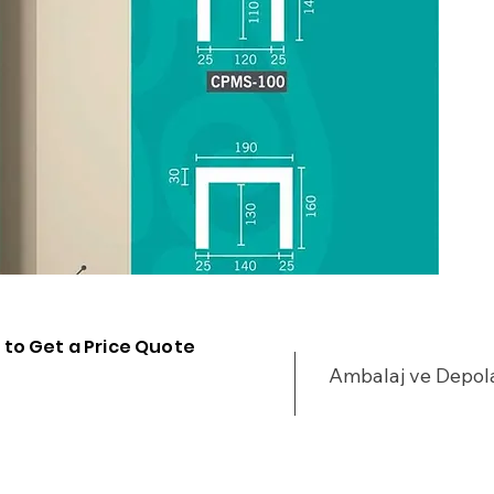
•
u
•
•
%
•
•
y
•
•
•
•
•
 to Get a Price Quote
•
Ambalaj ve Depo
•
•