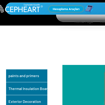
Hesaplama Araçları
Home Page
Ho
OUR OTHER
PRODUCTS
paints and primers
Thermal Insulation Board
Exterior Decoration