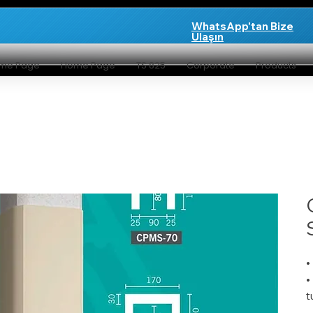
WhatsApp'tan Bize
Ulaşın
me Page
Home Page
TS 825
Corporate
Products
•
•
t
•