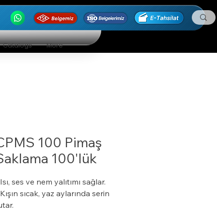
Catalogs
More
CPMS 100 Pimaş
Saklama 100'lük
 Isı, ses ve nem yalıtımı sağlar.
 Kışın sıcak, yaz aylarında serin
utar.
 Özel bir zemine ihtiyaç duymaz.