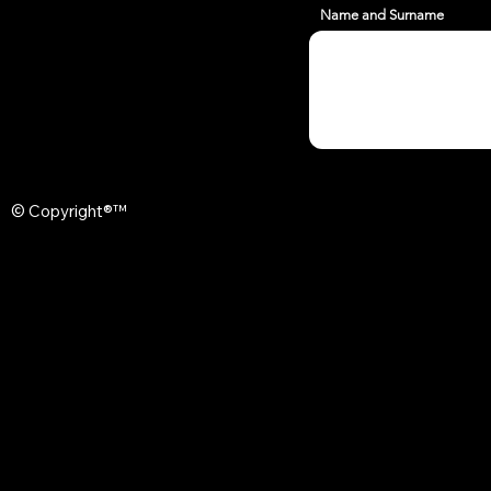
Name and Surname
© Copyright®™