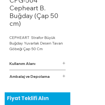
CPG-504
Cepheart B.
Buğday (Çap 50
cm)
CEPHEART Strafor Büyük
Buğday Yuvarlak Desen Tavan
Göbeği Çap 50 Cm
· CEPHEART Strafor
Tavan Göbeği Tavan göbeğini,
Kullanım Alanı
odanızın dekorasyonunu
tamamlamak için
Ambalaj ve Depolama
avize/aydınlatma altında
kullanabilirsiniz.
· Hatta biraz yaratıcılık
ve kendi stilinizi ortaya çıkarmak
Fiyat Teklifi Alın
isterseniz boyayabilirsiniz.