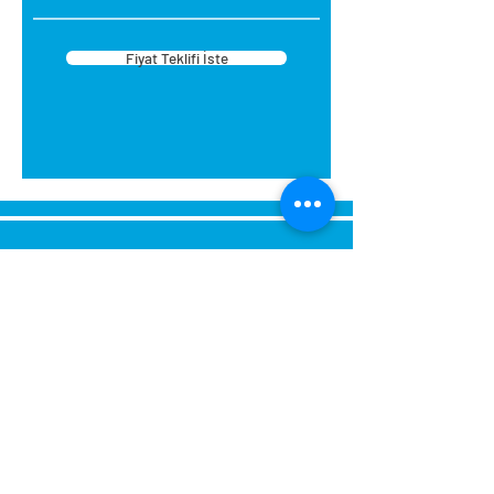
ihtiyaç duyacağınız diğer
malzemeler:
Fiyat Teklifi İste
Eğer duvarınız düz değilse
zımpara ve/veya boya Cetvel,
kurşunkalem, maket bıçağı
Strafor/Kartonpiyer Yapıştırıcısı
Maskeleme Bandı Sprey Akrilik
Boya veya Akrilik Boya ile Fırça
Ürün Kodu:
CPG-504 B.
BUĞDAY
Ebat:
50 cm
Koli İçi:
55 Adet
Send Us a Message,
Let Us Get Back To You