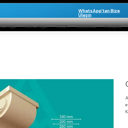
WhatsApp'tan Bize
Ulaşın
me Page
Home Page
TS 825
Corporate
Products
A
e
K
y
Y