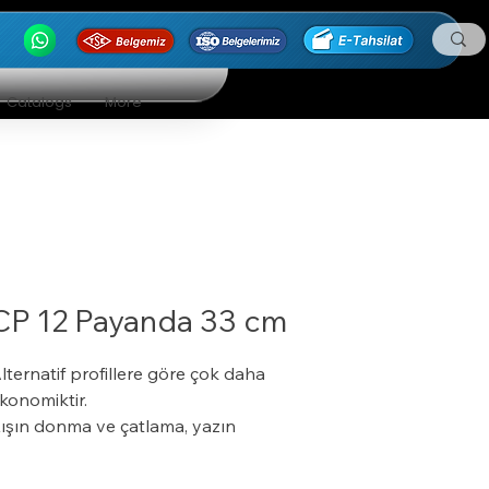
Catalogs
More
CP 12 Payanda 33 cm
lternatif profillere göre çok daha
konomiktir.
ışın donma ve çatlama, yazın
umuşama ve sarkma yapmaz.
alıtım sistemine tam uyumludur.