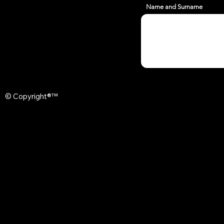
Name and Surname
© Copyright®™