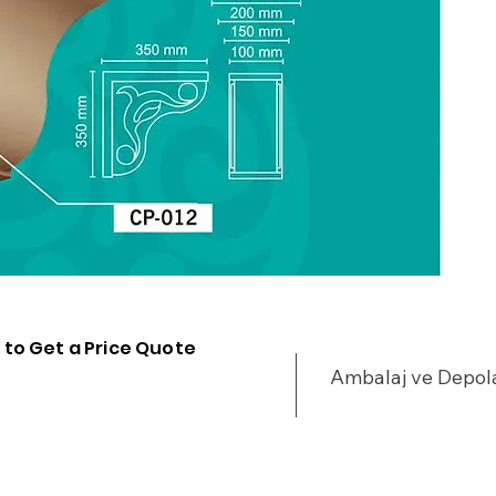
Ç
H
D
S
ı
 to Get a Price Quote
Ambalaj ve Depo