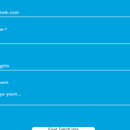
on
verin
Fiyat Teklifi İste