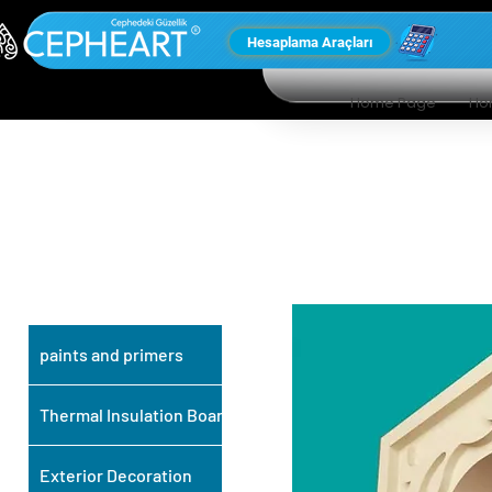
Hesaplama Araçları
Home Page
Ho
OUR OTHER
PRODUCTS
paints and primers
Thermal Insulation Board
Exterior Decoration