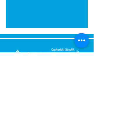
Send Us a Message,
Let Us Get Back To You
Immediately.
Name and Surname