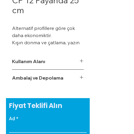
CP 12 Payanda 25
cm
Alternatif profillere göre çok
daha ekonomiktir.
Kışın donma ve çatlama, yazın
yumuşama ve sarkma yapmaz.
Yalıtım sistemine tam
Kullanım Alanı
uyumludur.
Çok hızlı ve pratik uygulanabilir.
Ambalaj ve Depolama
Hafiftir, binaya yük getirmez.
Dış koşullara son derece
dayanıklıdır.
Sudan, nemden, dondan ve
Fiyat Teklifi Alın
Güneş ışınlarından etkilenmez.
Ad