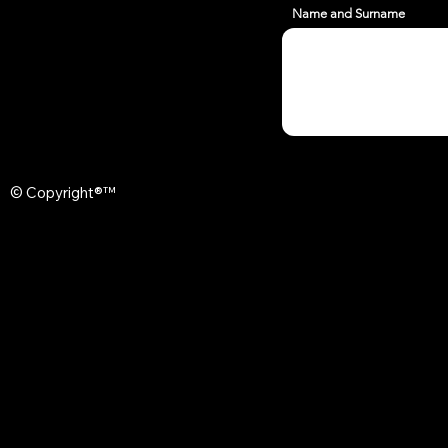
Name and Surname
© Copyright®™