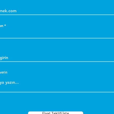
on
verin
Fiyat Teklifi İste