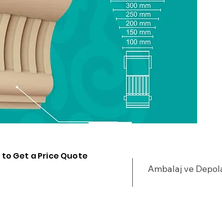
Ç
H
D
S
ı
 to Get a Price Quote
Ambalaj ve Depo