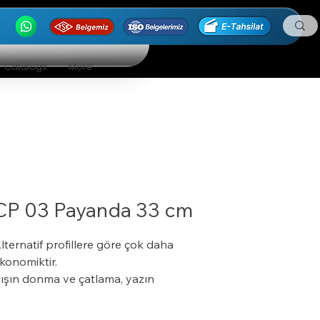
Catalogs
More
CP 03 Payanda 33 cm
lternatif profillere göre çok daha
konomiktir.
ışın donma ve çatlama, yazın
umuşama ve sarkma yapmaz.
alıtım sistemine tam uyumludur.