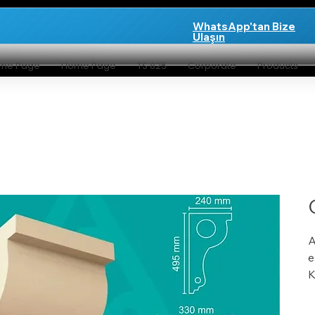
WhatsApp'tan Bize
Ulaşın
me Page
Home Page
TS 825
Corporate
Products
A
e
K
y
Y