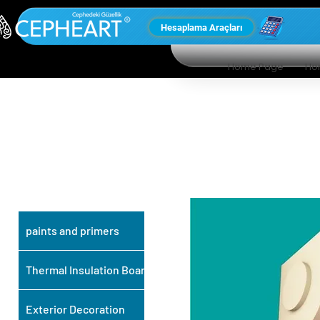
Hesaplama Araçları
Home Page
Ho
OUR OTHER
PRODUCTS
paints and primers
Thermal Insulation Board
Exterior Decoration