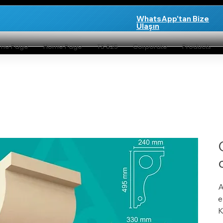
WhatsApp'tan Bize
Ulaşın
me Page
Home Page
TS 825
Corporate
Products
A
e
K
y