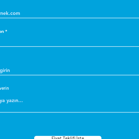
on
verin
Fiyat Teklifi İste