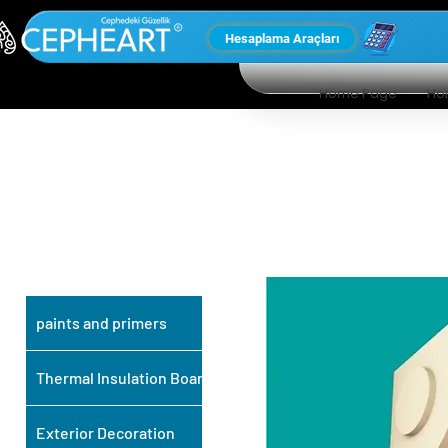
Hesaplama Araçları
Home Page
Ho
OUR OTHER
PRODUCTS
paints and primers
Thermal Insulation Board
Exterior Decoration