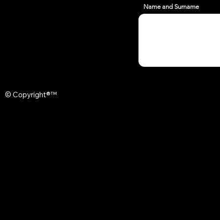
Name and Surname
© Copyright®™