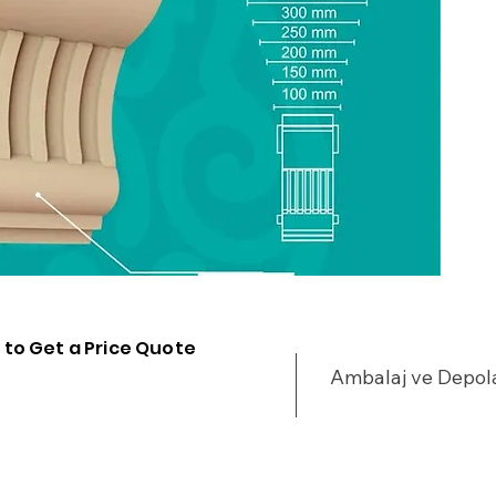
Y
Ç
H
D
S
ı
 to Get a Price Quote
Ambalaj ve Depo