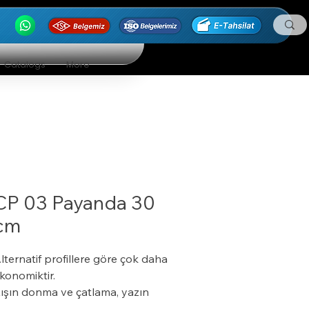
Catalogs
More
CP 03 Payanda 30
cm
lternatif profillere göre çok daha
konomiktir.
ışın donma ve çatlama, yazın
umuşama ve sarkma yapmaz.