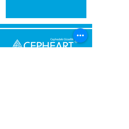
Send Us a Message,
Let Us Get Back To You
Immediately.
Name and Surname