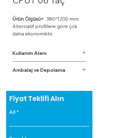
CPÜT 06 Taç
Ürün Ölçüsü=
380*1200 mm.
Alternatif profillere göre çok
daha ekonomiktir.
Kışın donma ve çatlama, yazın
yumuşama ve sarkma yapmaz.
Kullanım Alanı
Yalıtım sistemine tam
uyumludur.
Ambalaj ve Depolama
Çok hızlı ve pratik uygulanabilir.
Hafiftir, binaya yük getirmez.
Dış koşullara son derece
dayanıklıdır.
Fiyat Teklifi Alın
Sudan, nemden, dondan ve
Güneş ışınlarından etkilenmez.
Ad