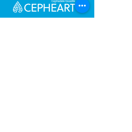
Send Us a Message,
Let Us Get Back To You
Immediately.
Name and Surname
Your Message
Gönder