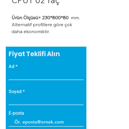
CPÜT 02 Taç
Ürün Ölçüsü= 230*800*80
mm.
Alternatif profillere göre çok
daha ekonomiktir.
Kışın donma ve çatlama, yazın
yumuşama ve sarkma yapmaz.
Yalıtım sistemine tam
Fiyat Teklifi Alın
uyumludur.
Ad
Çok hızlı ve pratik uygulanabilir.
Hafiftir, binaya yük getirmez.
Dış koşullara son derece
dayanıklıdır.
Soyad
Sudan, nemden, dondan ve
Güneş ışınlarından etkilenmez.
E-posta