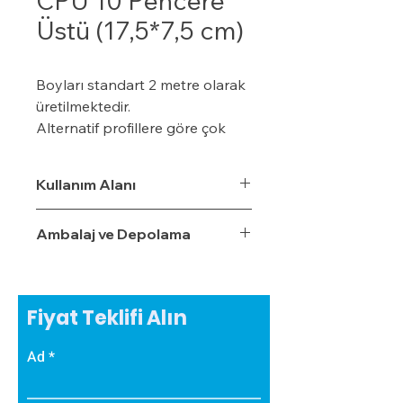
CPÜ 10 Pencere
Üstü (17,5*7,5 cm)
Boyları standart 2 metre olarak
üretilmektedir.
Alternatif profillere göre çok
daha ekonomiktir.
Kışın donma ve çatlama, yazın
Kullanım Alanı
yumuşama ve sarkma yapmaz.
Yalıtım sistemine tam
Ambalaj ve Depolama
uyumludur.
Çok hızlı ve pratik uygulanabilir.
Hafiftir, binaya yük getirmez.
Dış koşullara son derece
Fiyat Teklifi Alın
dayanıklıdır.
Sudan, nemden, dondan ve
Ad
Güneş ışınlarından etkilenmez.