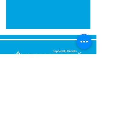
Send Us a Message,
Let Us Get Back To You
Immediately.
Name and Surname