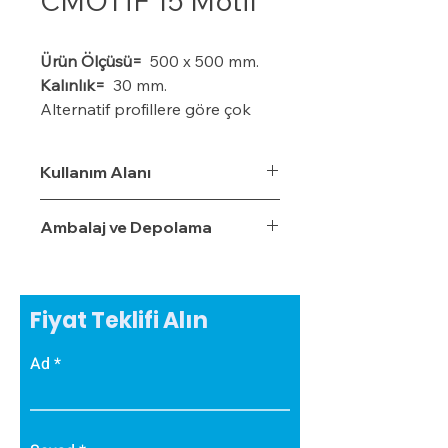
CMOTİF 15 Motif
Ürün Ölçüsü=
500 x 500 mm.
Kalınlık=
30 mm.
Alternatif profillere göre çok
daha ekonomiktir.
Kışın donma ve çatlama, yazın
Kullanım Alanı
yumuşama ve sarkma yapmaz.
Yalıtım sistemine tam
Ambalaj ve Depolama
uyumludur.
Çok hızlı ve pratik uygulanabilir.
Hafiftir, binaya yük getirmez.
Dış koşullara son derece
Fiyat Teklifi Alın
dayanıklıdır.
Sudan, nemden, dondan ve
Ad
Güneş ışınlarından etkilenmez.