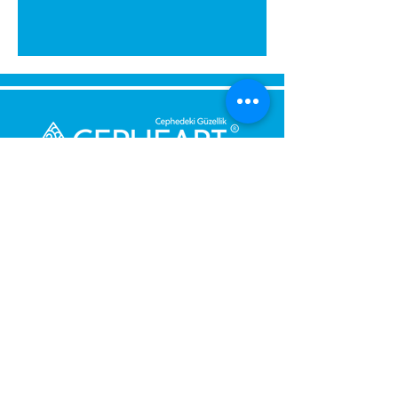
Send Us a Message,
Let Us Get Back To You
Immediately.
Name and Surname