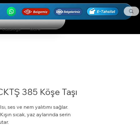
Catalogs
More
CKTŞ 385 Köşe Taşı
 Isı, ses ve nem yalıtımı sağlar.
 Kışın sıcak, yaz aylarında serin
utar.
 Özel bir zemine ihtiyaç duymaz.
 Boyalı veya boyasız tüm yüzeylere