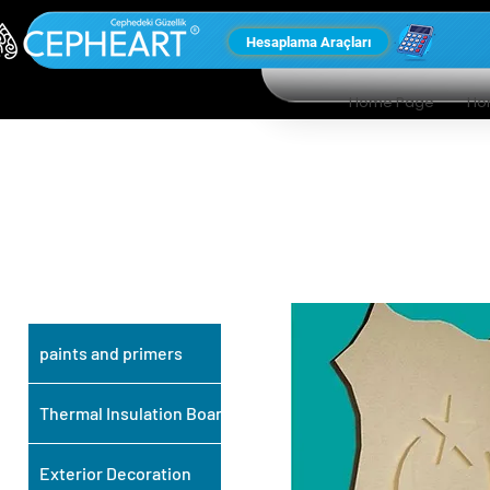
Hesaplama Araçları
Home Page
Ho
OUR OTHER
PRODUCTS
paints and primers
Thermal Insulation Board
Exterior Decoration