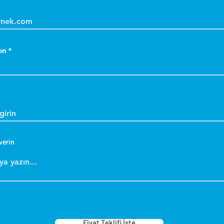
on
verin
Fiyat Teklifi İste