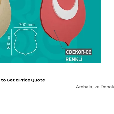
u
•
•
%
•
•
y
•
•
•
•
•
•
 to Get a Price Quote
•
Ambalaj ve Depo
•