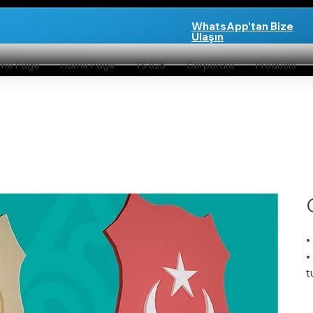
WhatsApp'tan Bize
Ulaşın
me Page
Home Page
TS 825
Corporate
Products
•
•
t
•
•