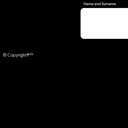
Name and Surname
© Copyright®™