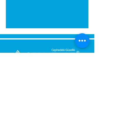
Send Us a Message,
Let Us Get Back To You
Immediately.
Name and Surname