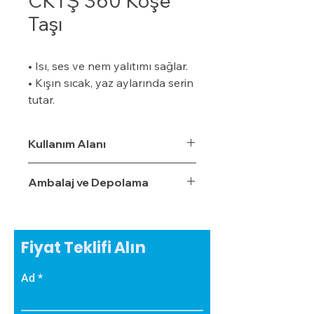
CKTŞ 360 Köşe
Taşı
• Isı, ses ve nem yalıtımı sağlar.
• Kışın sıcak, yaz aylarında serin
tutar.
• Özel bir zemine ihtiyaç
duymaz.
Kullanım Alanı
• Boyalı veya boyasız tüm
yüzeylere uygulanabilir.
Ambalaj ve Depolama
• Uygulaması kolaydır.
• Su, rutubet ve nem geçirme
oranı %3,5'tur.
• Ekonomiktir.
Fiyat Teklifi Alın
• Zamanla izolasyon özelliğini
yitirmez.
Ad
• Darbe emici özelliğe sahiptir.
• Zehirli gazlar içermez.