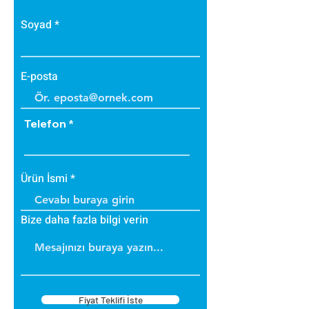
• Bakteri üretmez.
• B1 sınıfı alev yürütmez tiptedir.
Soyad
• Alevi arttırmaz, içinde tutar.
• Dayanıklıdır.
• İç ve dış cephede
E-posta
uygulanabilir.
• Üzerine boya yapılabilir.
Telefon
Ürün İsmi
Bize daha fazla bilgi verin
Fiyat Teklifi İste