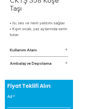
CKTŞ 358 Köşe
Taşı
• Isı, ses ve nem yalıtımı sağlar.
• Kışın sıcak, yaz aylarında serin
tutar.
• Özel bir zemine ihtiyaç
duymaz.
Kullanım Alanı
• Boyalı veya boyasız tüm
yüzeylere uygulanabilir.
Ambalaj ve Depolama
• Uygulaması kolaydır.
• Su, rutubet ve nem geçirme
oranı %3,5'tur.
• Ekonomiktir.
Fiyat Teklifi Alın
• Zamanla izolasyon özelliğini
yitirmez.
Ad
• Darbe emici özelliğe sahiptir.
• Zehirli gazlar içermez.