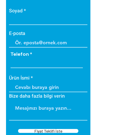
• Bakteri üretmez.
• B1 sınıfı alev yürütmez tiptedir.
Soyad
• Alevi arttırmaz, içinde tutar.
• Dayanıklıdır.
• İç ve dış cephede
E-posta
uygulanabilir.
• Üzerine boya yapılabilir.
Telefon
Ürün İsmi
Bize daha fazla bilgi verin
Fiyat Teklifi İste