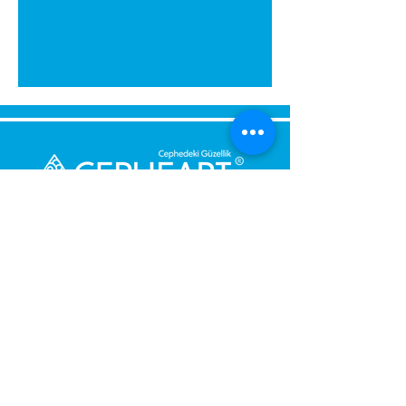
Send Us a Message,
Let Us Get Back To You
Immediately.
Name and Surname