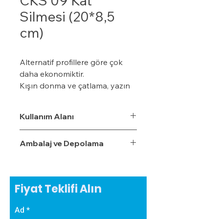
CKS 09 Kat
Silmesi (20*8,5
cm)
Alternatif profillere göre çok
daha ekonomiktir.
Kışın donma ve çatlama, yazın
yumuşama ve sarkma yapmaz.
Yalıtım sistemine tam
Kullanım Alanı
uyumludur.
Çok hızlı ve pratik uygulanabilir.
Ambalaj ve Depolama
Hafiftir, binaya yük getirmez.
Dış koşullara son derece
dayanıklıdır.
Sudan, nemden, dondan ve
Fiyat Teklifi Alın
Güneş ışınlarından etkilenmez.
Ad