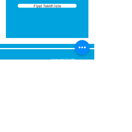
Fiyat Teklifi İste
Send Us a Message,
Let Us Get Back To You
Immediately.