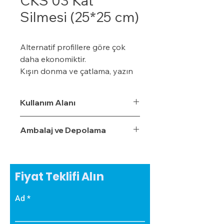
CKS 03 Kat
Silmesi (25*25 cm)
Alternatif profillere göre çok
daha ekonomiktir.
Kışın donma ve çatlama, yazın
yumuşama ve sarkma yapmaz.
Yalıtım sistemine tam
Kullanım Alanı
uyumludur.
Çok hızlı ve pratik uygulanabilir.
Ambalaj ve Depolama
Hafiftir, binaya yük getirmez.
Dış koşullara son derece
dayanıklıdır.
Sudan, nemden, dondan ve
Fiyat Teklifi Alın
Güneş ışınlarından etkilenmez.
Ad