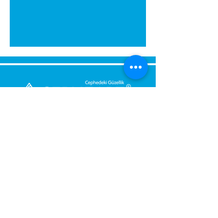
Send Us a Message,
Let Us Get Back To You
Immediately.
Name and Surname