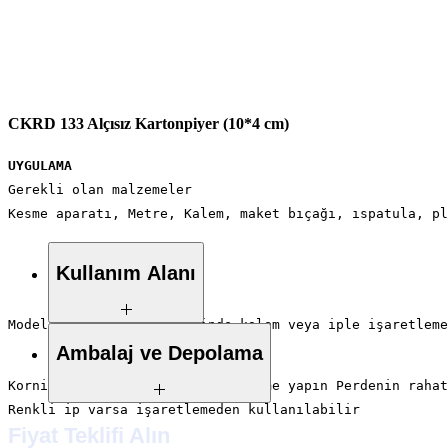
CKRD 133 Alçısız Kartonpiyer (10*4 cm)
UYGULAMA
Gerekli olan malzemeler
Kesme aparatı, Metre, Kalem, maket bıçağı, ıspatula, pl
Kullanım Alanı
Modeline göre duvar üzerinde kalem veya iple işaretleme
Ambalaj ve Depolama
Kornişin önüne 2 cm’lik işaretleme yapın Perdenin rahat
Renkli ip varsa işaretlemeden kullanılabilir
Fiyat Teklifi Alın