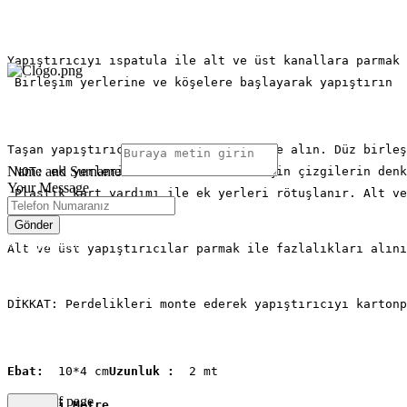
Yapıştırıcıyı ıspatula ile alt ve üst kanallara parmak 
 Birleşim yerlerine ve köşelere başlayarak yapıştırın 
Send Us a Message,
Let Us Get Back To You Immediately.
Taşan yapıştırıcıyı parmak yardımı ile alın. Düz birleş
Name and Surname
 NOT: ek yerlerinin belli olmaması için çizgilerin denk
Your Message
 Plastik kart yardımı ile ek yerleri rötuşlanır. Alt ve
Gönder
© Copyright®™
Alt ve üst yapıştırıcılar parmak ile fazlalıkları alını
DİKKAT: Perdelikleri monte ederek yapıştırıcıyı kartonp
Ebat:
  10*4 cm
Uzunluk :
  2 mt
bottom of page
Koli İçi Metre