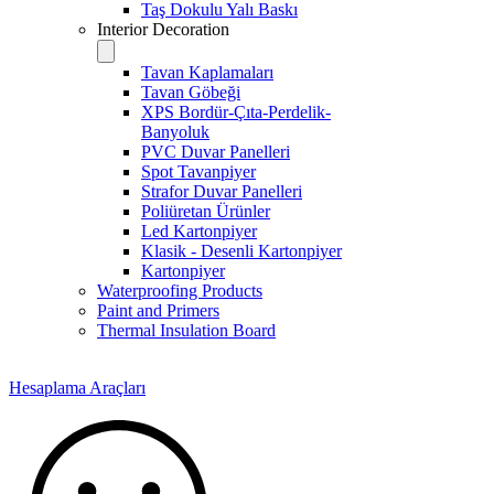
Taş Dokulu Yalı Baskı
Interior Decoration
Tavan Kaplamaları
Tavan Göbeği
XPS Bordür-Çıta-Perdelik-
Banyoluk
PVC Duvar Panelleri
Spot Tavanpiyer
Strafor Duvar Panelleri
Poliüretan Ürünler
Led Kartonpiyer
Klasik - Desenli Kartonpiyer
Kartonpiyer
Waterproofing Products
Paint and Primers
Thermal Insulation Board
Hesaplama Araçları