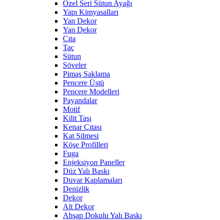
Özel Seri Sütun Ayağı
Yapı Kimyasalları
Yan Dekor
Yan Dekor
Çıta
Taç
Sütun
Söveler
Pimaş Saklama
Pencere Üstü
Pencere Modelleri
Payandalar
Motif
Kilit Taşı
Kenar Çıtası
Kat Silmesi
Köşe Profilleri
Fuga
Enjeksiyon Paneller
Düz Yalı Baskı
Duvar Kaplamaları
Denizlik
Dekor
Alt Dekor
Ahşap Dokulu Yalı Baskı