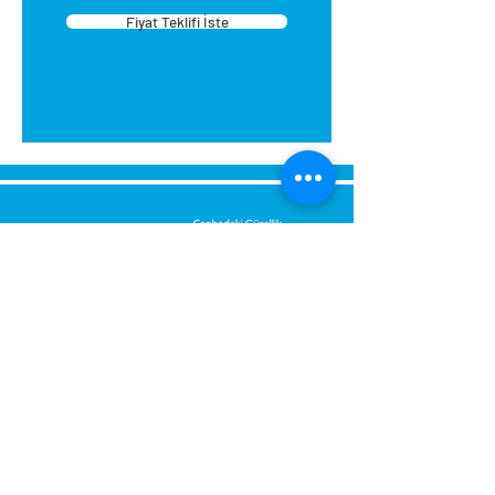
Fiyat Teklifi İste
tasarlanmıştır. Montajı kolaydır.
Montaj sırasında eviniz
kirlenmez. Yapıştırıcıyı su ile
temizleyebilirsiniz. Ellerinize
zararlı değildir.
Kartonpiyeri aparat içerisine
yerleştirin sağ iç köşe için sağ
tarafın alt köşelerini kesin.
Kartonpiyeri aparat içerisine
yerleştirin sol iç köşe için sol
tarafın alt köşelerini kesin.
Dış köşe sağ ve sol kesim (baca,
Send Us a Message,
kiriş): aparata sağ taraftan
Let Us Get Back To You
sürülüp üst köşeden sol
Immediately.
taraftan sürülüp üst