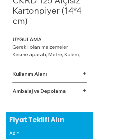
CKRD 125 Alçısız
Kartonpiyer (14*4
cm)
UYGULAMA
Gerekli olan malzemeler
Kesme aparatı, Metre, Kalem,
maket bıçağı, ıspatula, plastik
kart ve merdiven
Kullanım Alanı
Ambalaj ve Depolama
Modeline göre duvar üzerinde
kalem veya iple işaretleme
yapın (8-10-12 cm ) gibi
Fiyat Teklifi Alın
Kornişin önüne 2 cm’lik
işaretleme yapın Perdenin rahat
Ad
çalışması için