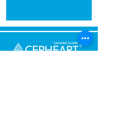
Send Us a Message,
Let Us Get Back To You
Immediately.
Name and Surname