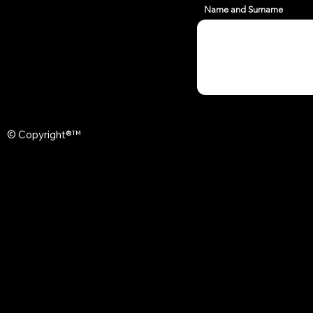
Name and Surname
© Copyright®™