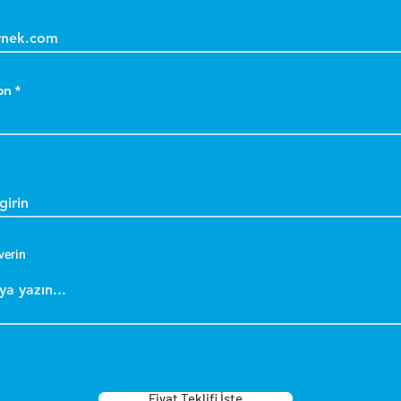
on
verin
Fiyat Teklifi İste