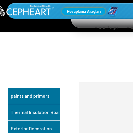
Hesaplama Araçları
Home Page
Ho
OUR OTHER
PRODUCTS
paints and primers
Thermal Insulation Board
Exterior Decoration