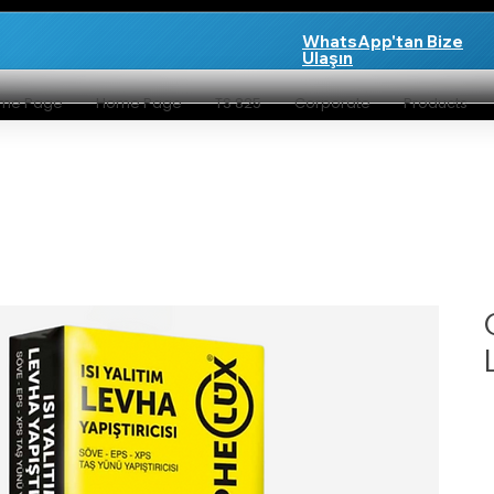
WhatsApp'tan Bize
Ulaşın
me Page
Home Page
TS 825
Corporate
Products