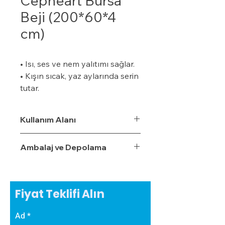
Cepheart Bursa
Beji (200*60*4
cm)
• Isı, ses ve nem yalıtımı sağlar.
• Kışın sıcak, yaz aylarında serin
tutar.
• Özel bir zemine ihtiyaç
duymaz.
Kullanım Alanı
• Boyalı veya boyasız tüm
yüzeylere uygulanabilir.
Ambalaj ve Depolama
• Uygulaması kolaydır.
• Su, rutubet ve nem geçirme
oranı %3,5'tur.
• Ekonomiktir.
Fiyat Teklifi Alın
• Zamanla izolasyon özelliğini
yitirmez.
Ad
• Darbe emici özelliğe sahiptir.