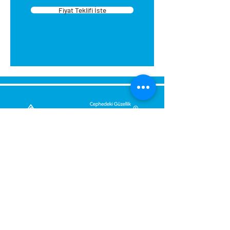
Fiyat Teklifi İste
Send Us a Message,
Let Us Get Back To You
Immediately.