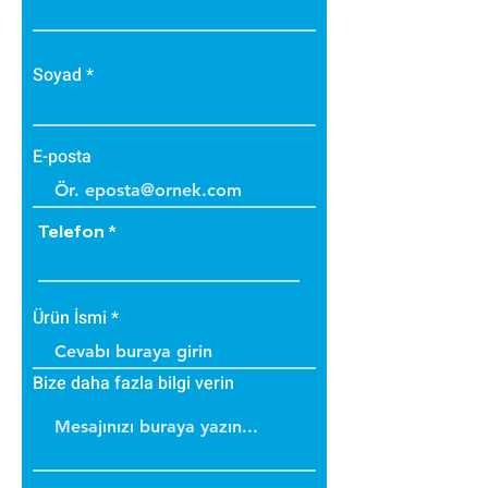
• Zehirli gazlar içermez.
• Bakteri üretmez.
• B1 sınıfı alev yürütmez tiptedir.
Soyad
• Alevi arttırmaz, içinde tutar.
• Dayanıklıdır.
• İç ve dış cephede
E-posta
uygulanabilir.
• Üzerine boya yapılabilir.
Telefon
Ürün İsmi
Bize daha fazla bilgi verin