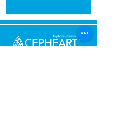
Send Us a Message,
Let Us Get Back To You
Immediately.
Name and Surname