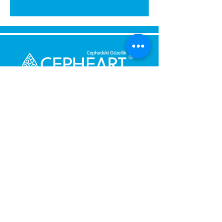
Send Us a Message,
Let Us Get Back To You
Immediately.
Name and Surname
Your Message