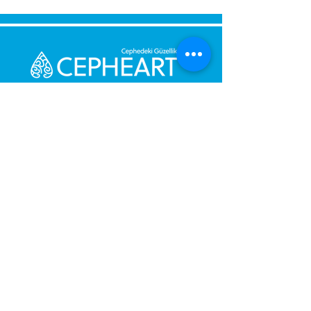
Send Us a Message,
Let Us Get Back To You
Immediately.
Name and Surname
Your Message