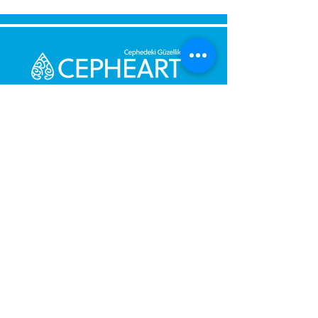
Send Us a Message,
Let Us Get Back To You
Immediately.
Name and Surname
Your Message