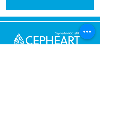
Send Us a Message,
Let Us Get Back To You
Immediately.
Name and Surname
Your Message