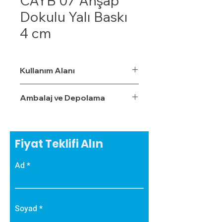
CAYB 07 Ahşap
Dokulu Yalı Baskı
4 cm
Kullanım Alanı
Ambalaj ve Depolama
Fiyat Teklifi Alın
Ad
Soyad