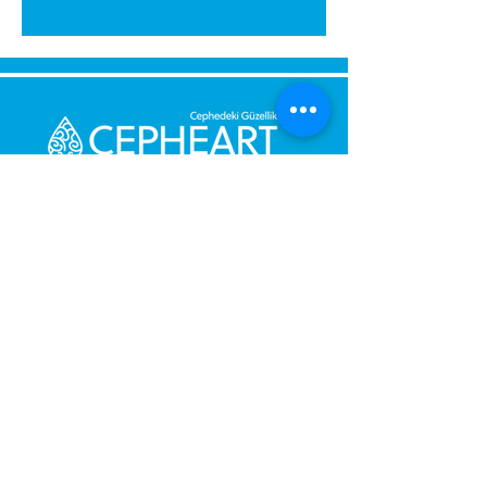
Send Us a Message,
Let Us Get Back To You
Immediately.
Name and Surname
Your Message