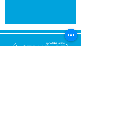
Montaj sırasında eviniz
kirlenmez. Yapıştırıcıyı su ile
temizleyebilirsiniz. Ellerinize
zararlı değildir.
Kartonpiyeri aparat içerisine
yerleştirin sağ iç köşe için sağ
tarafın alt köşelerini kesin.
Kartonpiyeri aparat içerisine
yerleştirin sol iç köşe için sol
tarafın alt köşelerini kesin.
Dış köşe sağ ve sol kesim (baca,
Send Us a Message,
kiriş): aparata sağ taraftan
Let Us Get Back To You
sürülüp üst köşeden sol
Immediately.
taraftan sürülüp üst
köşesinden kesilir.
Name and Surname
DİKKAT: Kesim yaparken