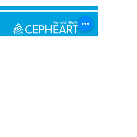
Send Us a Message,
Let Us Get Back To You
Immediately.
Name and Surname
Your Message