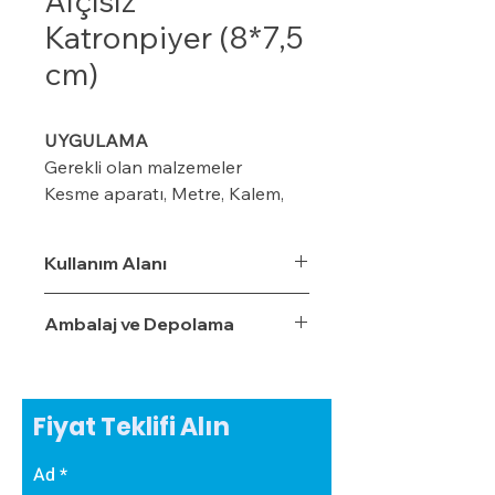
Alçısız
Katronpiyer (8*7,5
cm)
UYGULAMA
Gerekli olan malzemeler
Kesme aparatı, Metre, Kalem,
maket bıçağı, ıspatula, plastik
kart ve merdiven
Kullanım Alanı
Ambalaj ve Depolama
Modeline göre duvar üzerinde
kalem veya iple işaretleme
yapın (8-10-12 cm ) gibi
Fiyat Teklifi Alın
Kornişin önüne 2 cm’lik
işaretleme yapın Perdenin rahat
Ad
çalışması için