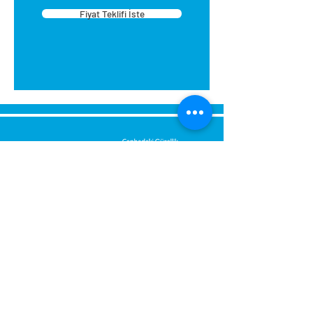
Fiyat Teklifi İste
tasarlanmıştır. Montajı kolaydır.
Montaj sırasında eviniz
kirlenmez. Yapıştırıcıyı su ile
temizleyebilirsiniz. Ellerinize
zararlı değildir.
Kartonpiyeri aparat içerisine
yerleştirin sağ iç köşe için sağ
tarafın alt köşelerini kesin.
Kartonpiyeri aparat içerisine
yerleştirin sol iç köşe için sol
tarafın alt köşelerini kesin.
Dış köşe sağ ve sol kesim (baca,
Send Us a Message,
kiriş): aparata sağ taraftan
Let Us Get Back To You
sürülüp üst köşeden sol
Immediately.
taraftan sürülüp üst